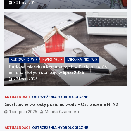
30 lipca 2026
BUDOWNICTWO
INWESTYCJE
MIESZKALNICTWO
Budowa mieszkań komunalnych w Pasłęku za 7,5
miliona złotych startuje w lipcu 2026!
22 lipca 2026
AKTUALNOŚCI
OSTRZEŻENIA HYDROLOGICZNE
Gwałtowne wzrosty poziomu wody – Ostrzeżenie Nr 92
1 sierpnia 2026
Monika Czarnecka
AKTUALNOŚCI
OSTRZEŻENIA HYDROLOGICZNE