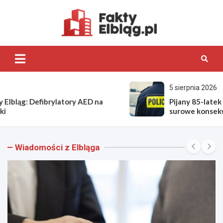
Skip
to
content
Fakty.Elb
5 sierpnia 2026
Pijany 85-latek skazany za jazdę citroenem:
surowe konsekwencje
Wiadomości z Elbląga