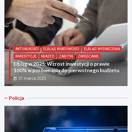
AKTUALNOŚCI
ELBLĄG WYDARZENIA
MIASTO
Elbląg przygotowuje się do 30. edycji Targów
Pracy – zapraszamy na spotkanie z
potencjalnymi pracodawcami!
25 marca 2025
Policja