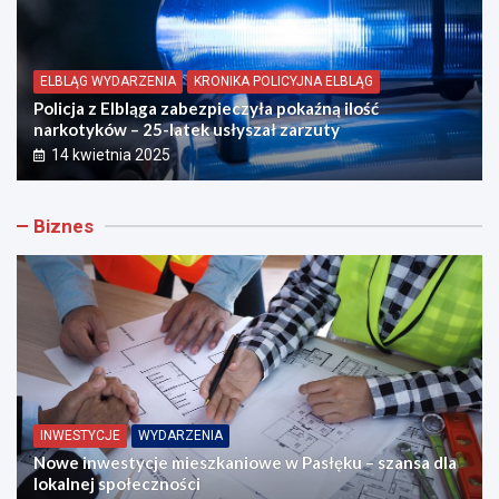
ELBLĄG WYDARZENIA
KRONIKA POLICYJNA ELBLĄG
Policja z Elbląga zabezpieczyła pokaźną ilość
narkotyków – 25-latek usłyszał zarzuty
14 kwietnia 2025
Biznes
INWESTYCJE
WYDARZENIA
Nowe inwestycje mieszkaniowe w Pasłęku – szansa dla
lokalnej społeczności