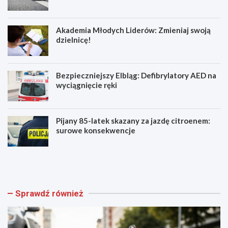
Akademia Młodych Liderów: Zmieniaj swoją
dzielnicę!
Bezpieczniejszy Elbląg: Defibrylatory AED na
wyciągnięcie ręki
Pijany 85-latek skazany za jazdę citroenem:
surowe konsekwencje
Z
A
a
k
g
a
i
d
n
e
Sprawdź również
i
m
o
i
n
a
y
M