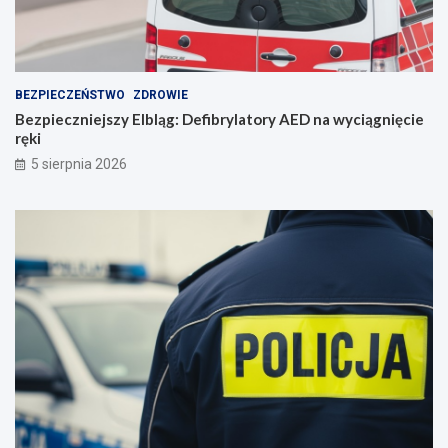
n
i
e
BEZPIECZEŃSTWO
ZDROWIE
Bezpieczniejszy Elbląg: Defibrylatory AED na wyciągnięcie
ręki
5 sierpnia 2026