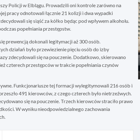
y Policji w Elblągu. Prowadzili oni kontrole zarówno na
jej pracy odnotowali łącznie 21 kolizji i dwa wypadki
zdecydowali się siąść za kółko będąc pod wpływem alkoholu.
odczas popełniania przestępstw.
ę prewencją dokonali legitymacji aż 300 osób.
ych działań było przewiezienie pięciu osób do izby
 razy zdecydowali się na pouczenie. Dodatkowo, skierowano
nież czterech przestępców w trakcie popełniania czynów
ensywne. Funkcjonariusze tej formacji wylegitymowali 216 osób i
rzeszło 491 kierowców, z czego czterech było nietrzeźwych.
decydowano się na pouczenie. Trzech kierowców straciło prawo
ędkości. W wyniku nieodpowiedzialnego zachowania
ch.