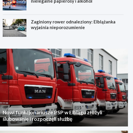
nielegalne papierosy i alkohol
Zaginiony rower odnaleziony: Elblążanka
wyjaśnia nieporozumienie
Nowi funkcjonariusze PSP w Elblągu złożyli
ślubowanie i rozpoczęli służbę