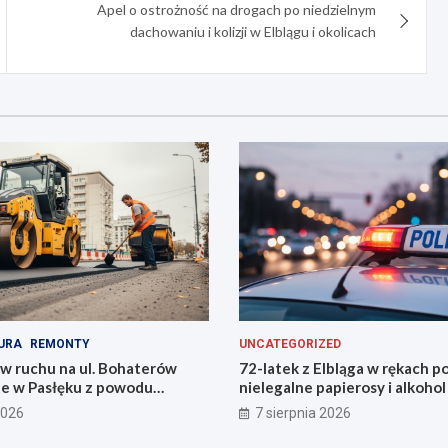
Apel o ostrożność na drogach po niedzielnym
dachowaniu i kolizji w Elblągu i okolicach
URA
REMONTY
UNCATEGORIZED
w ruchu na ul. Bohaterów
72-latek z Elbląga w rękach pol
e w Pasłęku z powodu
nielegalne papierosy i alkohol
altu
2026
7 sierpnia 2026