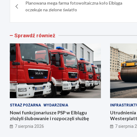
Planowana mega farma fotowoltaiczna koło Elbląga
wpisu
oczekuje na zielone światło
Sprawdź również
STRAŻ POŻARNA
WYDARZENIA
INFRASTRUKT
Nowi funkcjonariusze PSP w Elblągu
Utrudnienia 
złożyli ślubowanie i rozpoczęli służbę
Westerplatt
remontu asf
7 sierpnia 2026
7 sierpnia 