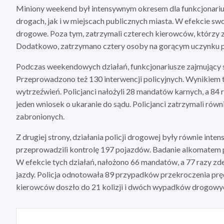
Miniony weekend był intensywnym okresem dla funkcjonariusz
drogach, jak i w miejscach publicznych miasta. W efekcie swo
drogowe. Poza tym, zatrzymali czterech kierowców, którzy 
Dodatkowo, zatrzymano cztery osoby na gorącym uczynku p
Podczas weekendowych działań, funkcjonariusze zajmujący si
Przeprowadzono też 130 interwencji policyjnych. Wynikiem t
wytrzeźwień. Policjanci nałożyli 28 mandatów karnych, a 84
jeden wniosek o ukaranie do sądu. Policjanci zatrzymali rów
zabronionych.
Z drugiej strony, działania policji drogowej były równie int
przeprowadzili kontrolę 197 pojazdów. Badanie alkomatem p
W efekcie tych działań, nałożono 66 mandatów, a 77 razy z
jazdy. Policja odnotowała 89 przypadków przekroczenia pr
kierowców doszło do 21 kolizji i dwóch wypadków drogowy
Nawigacja