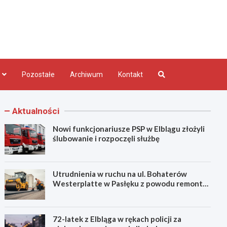
bląg.pl
Pozostałe
Archiwum
Kontakt
Aktualności
Nowi funkcjonariusze PSP w Elblągu złożyli
ślubowanie i rozpoczęli służbę
Utrudnienia w ruchu na ul. Bohaterów
Westerplatte w Pasłęku z powodu remontu
asfaltu
72-latek z Elbląga w rękach policji za