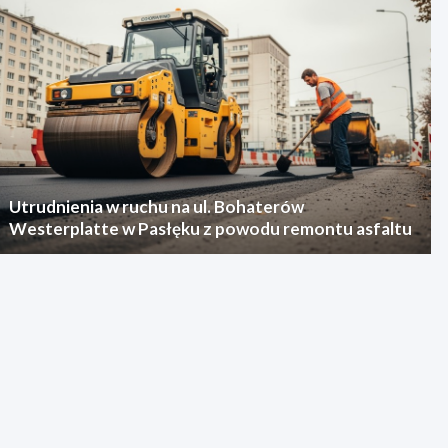
Utrudnienia w ruchu na ul. Bohaterów
Westerplatte w Pasłęku z powodu remontu asfaltu