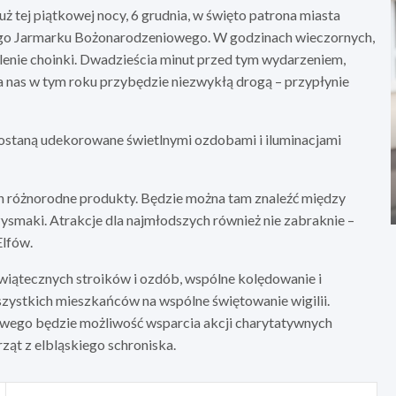
ż tej piątkowej nocy, 6 grudnia, w święto patrona miasta
kiego Jarmarku Bożonarodzeniowego. W godzinach wieczornych,
lenie choinki. Dwadzieścia minut przed tym wydarzeniem,
la nas w tym roku przybędzie niezwykłą drogą – przypłynie
zostaną udekorowane świetlnymi ozdobami i iluminacjami
h różnorodne produkty. Będzie można tam znaleźć między
ysmaki. Atrakcje dla najmłodszych również nie zabraknie –
Elfów.
świątecznych stroików i ozdób, wspólne kolędowanie i
zystkich mieszkańców na wspólne świętowanie wigilii.
ego będzie możliwość wsparcia akcji charytatywnych
ąt z elbląskiego schroniska.