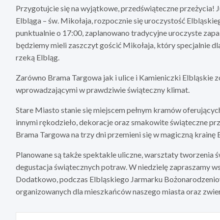
Przygotujcie się na wyjątkowe, przedświąteczne przeżycia! Ju
Elbląga – św. Mikołaja, rozpocznie się uroczystość Elbląs
punktualnie o 17:00, zaplanowano tradycyjne uroczyste zapa
będziemy mieli zaszczyt gościć Mikołaja, który specjalnie d
rzeką Elbląg.
Zarówno Brama Targowa jak i ulice i Kamieniczki Elbląskie 
wprowadzającymi w prawdziwie świąteczny klimat.
Stare Miasto stanie się miejscem pełnym kramów oferującyc
innymi rękodzieło, dekoracje oraz smakowite świąteczne prz
Brama Targowa na trzy dni przemieni się w magiczną krainę 
Planowane są także spektakle uliczne, warsztaty tworzenia 
degustacja świątecznych potraw. W niedzielę zapraszamy ws
Dodatkowo, podczas Elbląskiego Jarmarku Bożonarodzeniow
organizowanych dla mieszkańców naszego miasta oraz zwierz