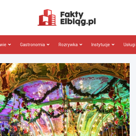
Fakty.El
wie
Gastronomia
Rozrywka
Instytucje
Usługi