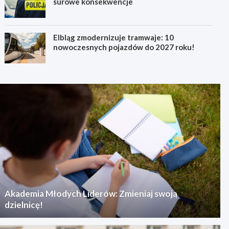
surowe konsekwencje
Elbląg zmodernizuje tramwaje: 10
nowoczesnych pojazdów do 2027 roku!
Akademia Młodych Liderów: Zmieniaj swoją
dzielnicę!