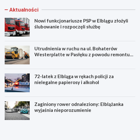
Aktualności
Nowi funkcjonariusze PSP w Elblągu złożyli
ślubowanie i rozpoczęli służbę
Utrudnienia w ruchu na ul. Bohaterów
Westerplatte w Pasłęku z powodu remontu
asfaltu
72-latek z Elbląga w rękach policji za
nielegalne papierosy i alkohol
Zaginiony rower odnaleziony: Elblążanka
wyjaśnia nieporozumienie
N
U
o
t
w
r
i
u