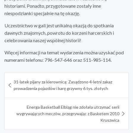
historiami. Ponadto, przygotowane zostały inne
niespodzianki specjalnie na tę okazję.
Uczestnictwo w gali jest unikalną okazją do spotkania
dawnych znajomych, powrotu do korzeni harcerskich i
celebrowania naszej wspólnej historii!
Więcej informacji na temat wydarzenia można uzyskać pod
numerami telefonu: 796-547-646 oraz 511-985-114.
Nawigacja
31-latek pijany za kierownicą: Zasądzono 4-letni zakaz
wpisu
prowadzenia pojazdów i karę grzywny 6 tys. złotych
Energa Basketball Elbląg nie zdołała utrzymać serii
wygrywających meczów, przegrywając z Basketem 2010
Kruszwica