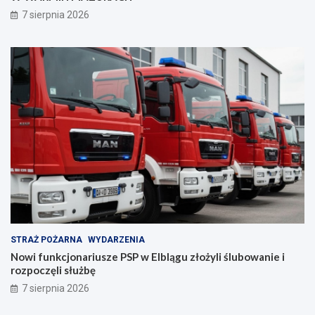
p
n
7 sierpnia 2026
i
i
e
a
c
z
e
ń
s
t
w
a
!
STRAŻ POŻARNA
WYDARZENIA
Nowi funkcjonariusze PSP w Elblągu złożyli ślubowanie i
rozpoczęli służbę
7 sierpnia 2026