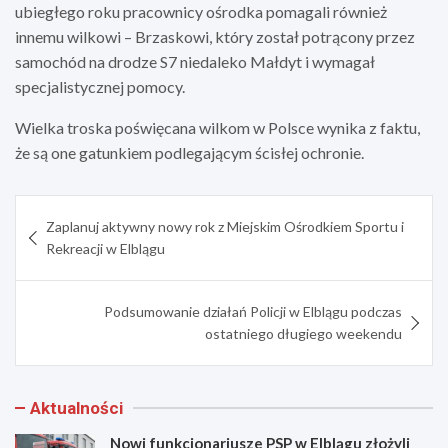
ubiegłego roku pracownicy ośrodka pomagali również
innemu wilkowi – Brzaskowi, który został potrącony przez
samochód na drodze S7 niedaleko Małdyt i wymagał
specjalistycznej pomocy.
Wielka troska poświęcana wilkom w Polsce wynika z faktu,
że są one gatunkiem podlegającym ścisłej ochronie.
Nawigacja
Zaplanuj aktywny nowy rok z Miejskim Ośrodkiem Sportu i
wpisu
Rekreacji w Elblągu
Podsumowanie działań Policji w Elblągu podczas
ostatniego długiego weekendu
Aktualności
Nowi funkcjonariusze PSP w Elblągu złożyli