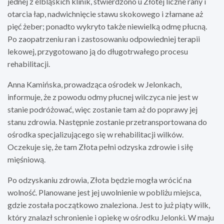
jednej z elbląskich klinik, stwierdzono u Złotej liczne rany i
otarcia łap, nadwichnięcie stawu skokowego i złamane aż
pięć żeber; ponadto wykryto także niewielką odmę płucną.
Po zaopatrzeniu ran i zastosowaniu odpowiedniej terapii
lekowej, przygotowano ją do długotrwałego procesu
rehabilitacji.
Anna Kamińska, prowadząca ośrodek w Jelonkach,
informuje, że z powodu odmy płucnej wilczyca nie jest w
stanie podróżować, więc zostanie tam aż do poprawy jej
stanu zdrowia. Następnie zostanie przetransportowana do
ośrodka specjalizującego się w rehabilitacji wilków.
Oczekuje się, że tam Złota pełni odzyska zdrowie i siłę
mięśniową.
Po odzyskaniu zdrowia, Złota będzie mogła wrócić na
wolność. Planowane jest jej uwolnienie w pobliżu miejsca,
gdzie została początkowo znaleziona. Jest to już piąty wilk,
który znalazł schronienie i opiekę w ośrodku Jelonki. W maju