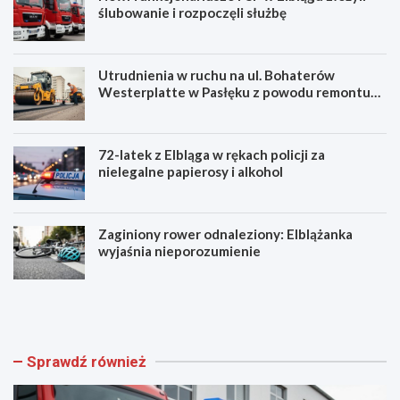
ślubowanie i rozpoczęli służbę
Utrudnienia w ruchu na ul. Bohaterów
Westerplatte w Pasłęku z powodu remontu
asfaltu
72-latek z Elbląga w rękach policji za
nielegalne papierosy i alkohol
Zaginiony rower odnaleziony: Elblążanka
wyjaśnia nieporozumienie
N
U
o
t
w
r
i
u
f
d
Sprawdź również
u
n
n
i
k
e