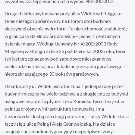
wywoławcza tej nieruchomości wynosi 982 000,00 zł.
Druga działka usytuowana przy ulicy Widok w Elblągu to
teren niezagospodarowany, na którym stoi budynek
nieczynnej obecnie hydroforni. Ta nieruchomość znajduje się
w granicach dzielnicy Śródmieście – jednej z centralnych
dzielnic miasta. Według Uchwały Nr X/200/2003 Rady
Miejskiej w Elblągu z dnia 23 października 2003 roku, teren
ten jest przeznaczony pod zabudowę mieszkaniową
wielorodzinną niską oraz lokalizację zespołu garażowego –
nieprzekraczającego 30 boksów garażowych.
Działka przy ul. Widok jest otoczona z jednej strony przez
budynki mieszkalne wielorodzinne a z drugiej przez budynki
usługowe, w pobliżu płynie rzeka Kumiela. Teren ten jest w
pełni uzbrojony w infrastrukturę komunalną i ma
bezpośredni dostęp do drogi publicznej – ulicy Widok, która
łączy się z ulicą Polną i Aleją Grunwaldzką. Na działce
znajduje się jednokondygnacyjny i niepodpiwniczony