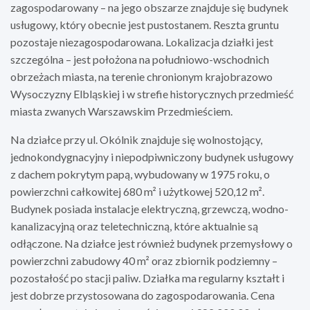
zagospodarowany – na jego obszarze znajduje się budynek
usługowy, który obecnie jest pustostanem. Reszta gruntu
pozostaje niezagospodarowana. Lokalizacja działki jest
szczególna – jest położona na południowo-wschodnich
obrzeżach miasta, na terenie chronionym krajobrazowo
Wysoczyzny Elbląskiej i w strefie historycznych przedmieść
miasta zwanych Warszawskim Przedmieściem.
Na działce przy ul. Okólnik znajduje się wolnostojący,
jednokondygnacyjny i niepodpiwniczony budynek usługowy
z dachem pokrytym papą, wybudowany w 1975 roku, o
powierzchni całkowitej 680 m² i użytkowej 520,12 m².
Budynek posiada instalacje elektryczną, grzewczą, wodno-
kanalizacyjną oraz teletechniczną, które aktualnie są
odłączone. Na działce jest również budynek przemysłowy o
powierzchni zabudowy 40 m² oraz zbiornik podziemny –
pozostałość po stacji paliw. Działka ma regularny kształt i
jest dobrze przystosowana do zagospodarowania. Cena