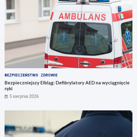
o
r
o
z
u
m
i
e
n
i
e
BEZPIECZEŃSTWO
ZDROWIE
Bezpieczniejszy Elbląg: Defibrylatory AED na wyciągnięcie
ręki
5 sierpnia 2026