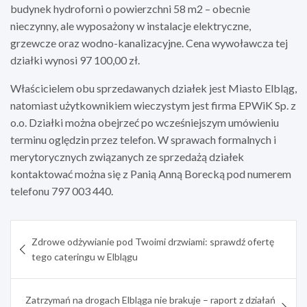
budynek hydroforni o powierzchni 58 m2 – obecnie
nieczynny, ale wyposażony w instalacje elektryczne,
grzewcze oraz wodno-kanalizacyjne. Cena wywoławcza tej
działki wynosi 97 100,00 zł.
Właścicielem obu sprzedawanych działek jest Miasto Elbląg,
natomiast użytkownikiem wieczystym jest firma EPWiK Sp. z
o.o. Działki można obejrzeć po wcześniejszym umówieniu
terminu oględzin przez telefon. W sprawach formalnych i
merytorycznych związanych ze sprzedażą działek
kontaktować można się z Panią Anną Borecką pod numerem
telefonu 797 003 440.
Nawigacja
Zdrowe odżywianie pod Twoimi drzwiami: sprawdź ofertę
wpisu
tego cateringu w Elblągu
Zatrzymań na drogach Elbląga nie brakuje – raport z działań