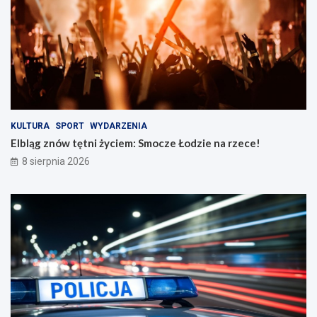
t
i
r
e
o
n
ż
a
n
r
o
z
ś
e
c
c
i
e
n
!
KULTURA
SPORT
WYDARZENIA
a
Elbląg znów tętni życiem: Smocze Łodzie na rzece!
d
8 sierpnia 2026
r
o
g
a
c
h