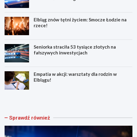
Elbląg znów tętni życiem: Smocze Łodzie na
rzece!
Seniorka straciła 53 tysiące złotych na
fałszywych inwestycjach
Empatia w akcji: warsztaty dla rodzin w
Elblągu!
Z
E
w
l
o
b
l
l
n
ą
Sprawdź również
i
g
j
z
w
n
w
ó