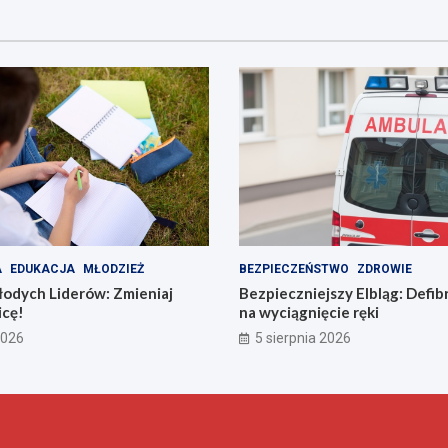
A
EDUKACJA
MŁODZIEŻ
BEZPIECZEŃSTWO
ZDROWIE
odych Liderów: Zmieniaj
Bezpieczniejszy Elbląg: Defib
icę!
na wyciągnięcie ręki
2026
5 sierpnia 2026