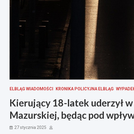
ELBLĄG WIADOMOŚCI
KRONIKA POLICYJNA ELBLĄG
WYPADEK
Kierujący 18-latek uderzył w 
Mazurskiej, będąc pod wpły
27 stycznia 2025