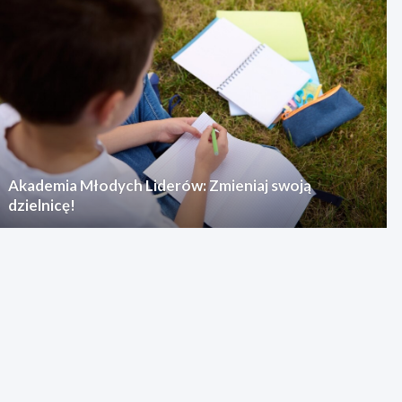
Akademia Młodych Liderów: Zmieniaj swoją
dzielnicę!