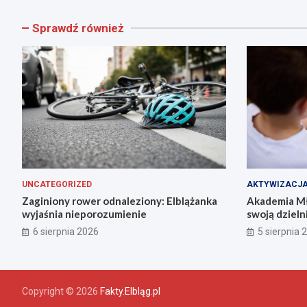
Sprawdź również
UNCATEGORIZED
AKTYWIZACJ
Zaginiony rower odnaleziony: Elblążanka
Akademia Mł
wyjaśnia nieporozumienie
swoją dzieln
6 sierpnia 2026
5 sierpnia 
Copyright © 2026
Fakty.Elbląg.pl