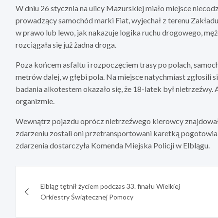
W dniu 26 stycznia na ulicy Mazurskiej miało miejsce nieco
prowadzący samochód marki Fiat, wyjechał z terenu Zakładu 
w prawo lub lewo, jak nakazuje logika ruchu drogowego, męż
rozciągała się już żadna droga.
Poza końcem asfaltu i rozpoczęciem trasy po polach, samoc
metrów dalej, w głębi pola. Na miejsce natychmiast zgłosili
badania alkotestem okazało się, że 18-latek był nietrzeźwy.
organizmie.
Wewnątrz pojazdu oprócz nietrzeźwego kierowcy znajdowały s
zdarzeniu zostali oni przetransportowani karetką pogotowi
zdarzenia dostarczyła Komenda Miejska Policji w Elblągu.
Nawigacja
Elbląg tętnił życiem podczas 33. finału Wielkiej
wpisu
Orkiestry Świątecznej Pomocy