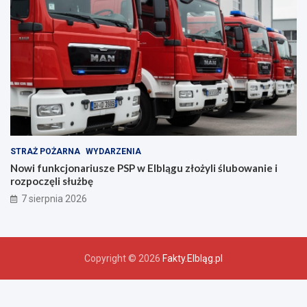
ń
s
t
w
a
!
STRAŻ POŻARNA
WYDARZENIA
Nowi funkcjonariusze PSP w Elblągu złożyli ślubowanie i
rozpoczęli służbę
7 sierpnia 2026
Copyright © 2026
Fakty.Elbląg.pl