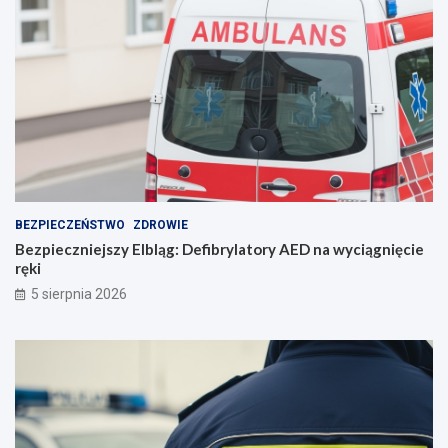
r
o
z
u
m
i
e
n
i
e
BEZPIECZEŃSTWO
ZDROWIE
Bezpieczniejszy Elbląg: Defibrylatory AED na wyciągnięcie
ręki
5 sierpnia 2026