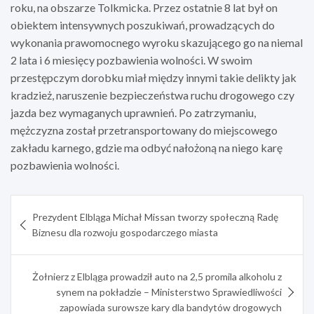
roku, na obszarze Tolkmicka. Przez ostatnie 8 lat był on
obiektem intensywnych poszukiwań, prowadzących do
wykonania prawomocnego wyroku skazującego go na niemal
2 lata i 6 miesięcy pozbawienia wolności. W swoim
przestępczym dorobku miał między innymi takie delikty jak
kradzież, naruszenie bezpieczeństwa ruchu drogowego czy
jazda bez wymaganych uprawnień. Po zatrzymaniu,
mężczyzna został przetransportowany do miejscowego
zakładu karnego, gdzie ma odbyć nałożoną na niego karę
pozbawienia wolności.
Nawigacja
Prezydent Elbląga Michał Missan tworzy społeczną Radę
wpisu
Biznesu dla rozwoju gospodarczego miasta
Żołnierz z Elbląga prowadził auto na 2,5 promila alkoholu z
synem na pokładzie – Ministerstwo Sprawiedliwości
zapowiada surowsze kary dla bandytów drogowych