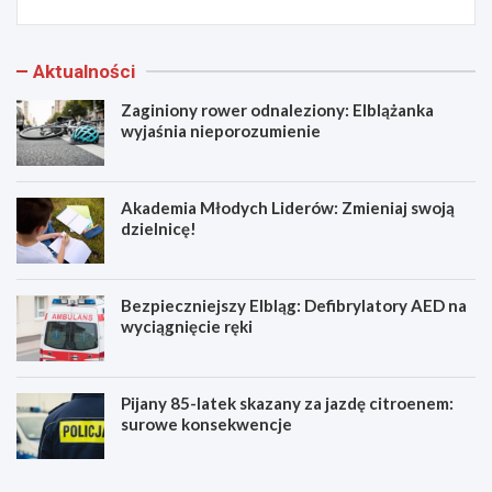
Aktualności
Zaginiony rower odnaleziony: Elblążanka
wyjaśnia nieporozumienie
Akademia Młodych Liderów: Zmieniaj swoją
dzielnicę!
Bezpieczniejszy Elbląg: Defibrylatory AED na
wyciągnięcie ręki
Pijany 85-latek skazany za jazdę citroenem:
surowe konsekwencje
Z
A
a
k