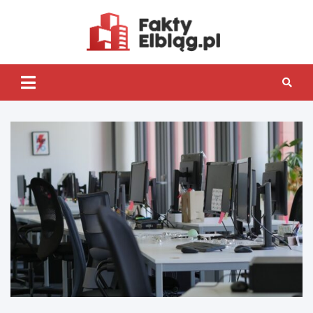
Skip
to
content
Fakty.Elb