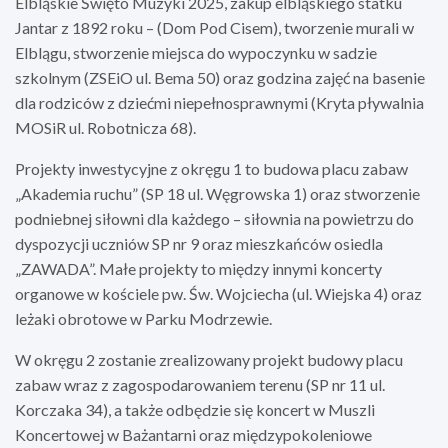
Elbląskie Święto Muzyki 2025, zakup elbląskiego statku
Jantar z 1892 roku – (Dom Pod Cisem), tworzenie murali w
Elblągu, stworzenie miejsca do wypoczynku w sadzie
szkolnym (ZSEiO ul. Bema 50) oraz godzina zajęć na basenie
dla rodziców z dziećmi niepełnosprawnymi (Kryta pływalnia
MOSiR ul. Robotnicza 68).
Projekty inwestycyjne z okręgu 1 to budowa placu zabaw
„Akademia ruchu” (SP 18 ul. Węgrowska 1) oraz stworzenie
podniebnej siłowni dla każdego – siłownia na powietrzu do
dyspozycji uczniów SP nr 9 oraz mieszkańców osiedla
„ZAWADA”. Małe projekty to między innymi koncerty
organowe w kościele pw. Św. Wojciecha (ul. Wiejska 4) oraz
leżaki obrotowe w Parku Modrzewie.
W okręgu 2 zostanie zrealizowany projekt budowy placu
zabaw wraz z zagospodarowaniem terenu (SP nr 11 ul.
Korczaka 34), a także odbędzie się koncert w Muszli
Koncertowej w Bażantarni oraz międzypokoleniowe