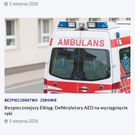
5 sierpnia 2026
n
ę
i
!
e
p
o
r
o
z
u
m
i
e
n
i
e
BEZPIECZEŃSTWO
ZDROWIE
Bezpieczniejszy Elbląg: Defibrylatory AED na wyciągnięcie
ręki
5 sierpnia 2026