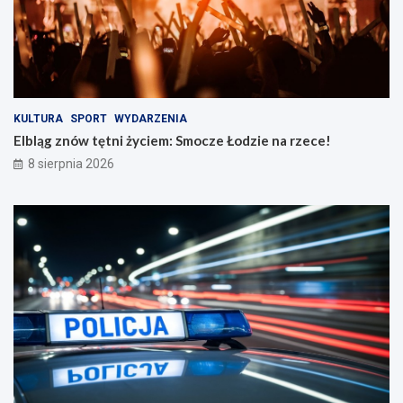
ż
a
n
r
o
z
ś
e
c
c
i
e
n
!
KULTURA
SPORT
WYDARZENIA
a
Elbląg znów tętni życiem: Smocze Łodzie na rzece!
d
8 sierpnia 2026
r
o
g
a
c
h