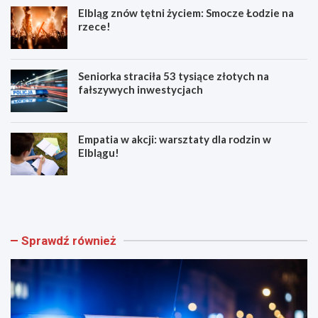
Elbląg znów tętni życiem: Smocze Łodzie na
rzece!
Seniorka straciła 53 tysiące złotych na
fałszywych inwestycjach
Empatia w akcji: warsztaty dla rodzin w
Elblągu!
Z
E
w
l
o
b
l
l
n
ą
Sprawdź również
i
g
j
z
w
n
w
ó
e
w
e
t