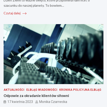
Dzień Ziemi to ważne święto, które przypomina nam m.in. o
szacunku do naszej planety. To bowiem…
Czytaj dalej
AKTUALNOŚCI
ELBLĄG WIADOMOŚCI
KRONIKA POLICYJNA ELBLĄG
Odpowie za okradanie klientów siłowni
17 kwietnia 2023
Monika Czarnecka