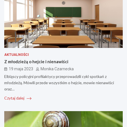
AKTUALNOŚCI
Z młodzieżą o hejcie i nienawiści
19 maja 2023
Monika Czarnecka
Elbląscy policyjni profilaktycy przeprowadzili cykl spotkań z
młodzieżą. Mówili przede wszystkim o hejcie, mowie nienawiści
oraz…
Czytaj dalej