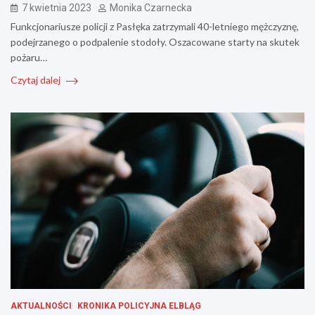
7 kwietnia 2023
Monika Czarnecka
Funkcjonariusze policji z Pasłęka zatrzymali 40-letniego mężczyznę,
podejrzanego o podpalenie stodoły. Oszacowane starty na skutek
pożaru…
Czytaj dalej
AKTUALNOŚCI
KRONIKA POLICYJNA ELBLĄG