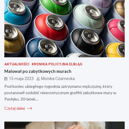
AKTUALNOŚCI
KRONIKA POLICYJNA ELBLĄG
Malował po zabytkowych murach
15 maja 2023
Monika Czarnecka
Pod koniec ubiegłego tygodnia zatrzymano mężczyznę, który
postanowił ozdobić nieestetycznym graffiti zabytkowe mury w
Pasłęku. 20-latek…
Czytaj dalej