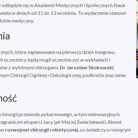
y odbędzie się w Akademii Medycznych i Społecznych Nauk
świata w dniach od 11 do 13 września. To wydarzenie stanowi
zinie medycyny.
nia
znych, które zaplanowano na pierwszy dzień kongresu.
h uczestnicy będą mogli uczestniczyć w wykładach i
mów z wybitnymi chirurgami.
Dr Jarosław Skokowski
,
nym Chirurgii Ogólnej i Onkologicznej, podkreśla znaczenie
ność
 w chirurgii przewodu pokarmowego, w tym nieinwazyjnych
zagraniczni eksperci, tacy jak Maciej Świerblewski, Ahmet
ono
rozwojowi chirurgii robotycznej
, co świadczy o rosnącym