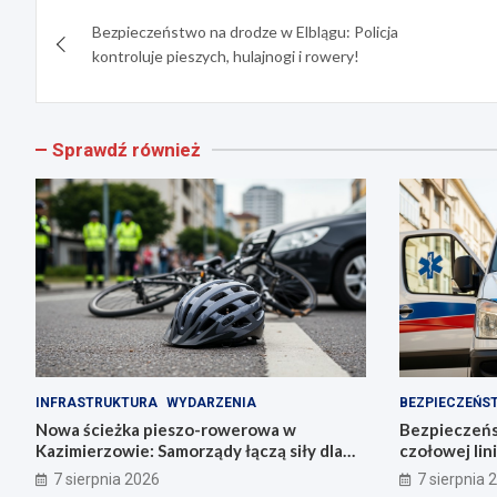
Nawigacja
Bezpieczeństwo na drodze w Elblągu: Policja
wpisu
kontroluje pieszych, hulajnogi i rowery!
Sprawdź również
INFRASTRUKTURA
WYDARZENIA
BEZPIECZEŃS
Nowa ścieżka pieszo-rowerowa w
Bezpieczeń
Kazimierzowie: Samorządy łączą siły dla
czołowej lin
bezpieczeństwa!
zarządzania
7 sierpnia 2026
7 sierpnia 