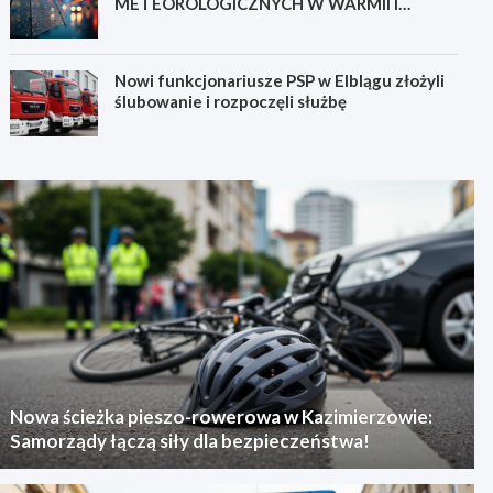
METEOROLOGICZNYCH W WARMII I
MAZURACH
Nowi funkcjonariusze PSP w Elblągu złożyli
ślubowanie i rozpoczęli służbę
Nowa ścieżka pieszo-rowerowa w Kazimierzowie:
Samorządy łączą siły dla bezpieczeństwa!