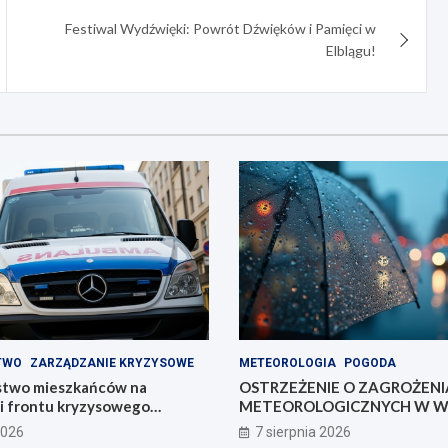
Festiwal Wydźwięki: Powrót Dźwięków i Pamięci w
Elblągu!
TWO
ZARZĄDZANIE KRYZYSOWE
METEOROLOGIA
POGODA
stwo mieszkańców na
OSTRZEŻENIE O ZAGROŻEN
ii frontu kryzysowego
METEOROLOGICZNYCH W WA
MAZURACH
2026
7 sierpnia 2026