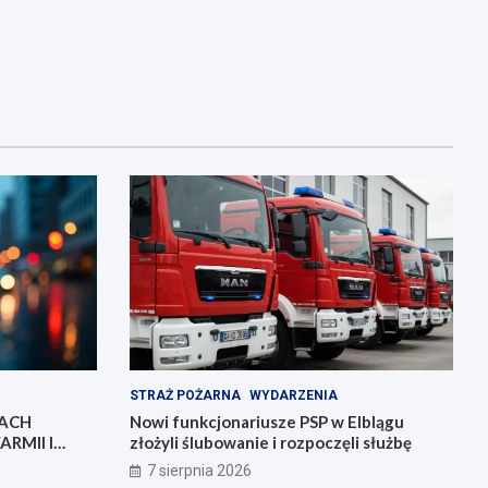
STRAŻ POŻARNA
WYDARZENIA
IACH
Nowi funkcjonariusze PSP w Elblągu
RMII I
złożyli ślubowanie i rozpoczęli służbę
7 sierpnia 2026