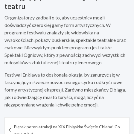
teatru
Organizatorzy zadbali o to, aby uczestnicy mogli
doświadczyć szerokiej gamy form artystycznych. W
programie festiwalu znalazły się widowiska na
wysokościach, pokazy buskerskie, spektakle teatralne oraz
cyrkowe. Niezwykłym punktem programu jest także
Spektakl Ogniowy, który z pewnością zachwyci wszystkich
miłośników sztuki ulicznej i teatru plenerowego.
Festiwal Enklawa to doskonała okazja, by zanurzyć się w
fascynującym świecie nowoczesnego cyrku i odkryć nowe
formy artystycznej ekspresji. Zarówno mieszkańcy Elbląga,
jak i odwiedzający miasto turyści, mogą liczyć na
niezapomniane wrażenia i chwile pełne emocji.
Nawigacja
Piątek pełen atrakcji na XIX Elbląskim Święcie Chleba! Co
wpisu
nas czeka?