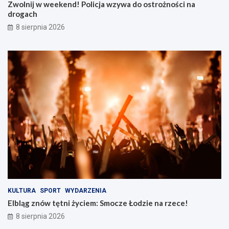
a
S
Zwolnij w weekend! Policja wzywa do ostrożności na
w
m
drogach
z
o
8 sierpnia 2026
y
c
w
z
a
e
d
Ł
o
o
o
d
s
z
t
i
r
e
o
n
ż
a
n
r
o
z
ś
e
c
c
i
e
n
!
KULTURA
SPORT
WYDARZENIA
a
Elbląg znów tętni życiem: Smocze Łodzie na rzece!
d
8 sierpnia 2026
r
o