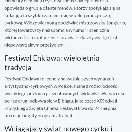
elementy elegancji i cyrkowej nonszalancji. Historia
opowiada o grupie dżentelmenów, którzy spotykają się na
kolacji, a ta szybko zamienia się w pełną emocji ucztę
cyrkową. Widzowie mogą podziwiać mistrzowską żonglerkę,
której towarzyszy niezapomniany humor i sceniczna
wirtuozeria. To połączenie sprawia, że każdy występ jest
niepowtarzalnym przeżyciem.
Festiwal Enklawa: wieloletnia
tradycja
Festiwal Enklawa to jedno z najważniejszych wydarzeń
artystyczno-cyrkowych w Polsce, znane z różnorodności i
wysokiego poziomu prezentowanych widowisk. W tym roku
po raz drugi odbywa się w Elblągu, jako część XIX edycji
Elbląskiego Święta Chleba. Festiwal trwa do 24 sierpnia,
oferując bogaty program atrakcji.
Wciągający świat nowego cyrku i