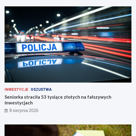
g
a
c
h
INWESTYCJE
OSZUSTWA
Seniorka straciła 53 tysiące złotych na fałszywych
inwestycjach
8 sierpnia 2026