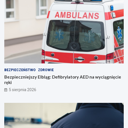
o
r
o
z
u
m
i
e
n
i
e
BEZPIECZEŃSTWO
ZDROWIE
Bezpieczniejszy Elbląg: Defibrylatory AED na wyciągnięcie
ręki
5 sierpnia 2026