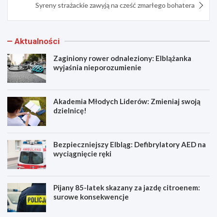
Syreny strażackie zawyją na cześć zmarłego bohatera
Aktualności
Zaginiony rower odnaleziony: Elblążanka
wyjaśnia nieporozumienie
Akademia Młodych Liderów: Zmieniaj swoją
dzielnicę!
Bezpieczniejszy Elbląg: Defibrylatory AED na
wyciągnięcie ręki
Pijany 85-latek skazany za jazdę citroenem:
surowe konsekwencje
Z
A