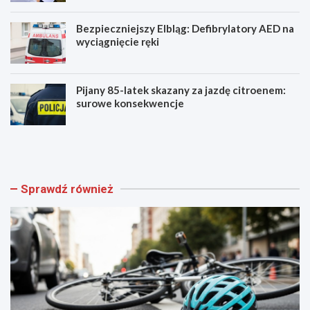
Bezpieczniejszy Elbląg: Defibrylatory AED na
wyciągnięcie ręki
Pijany 85-latek skazany za jazdę citroenem:
surowe konsekwencje
Z
A
a
k
g
a
i
d
n
e
Sprawdź również
i
m
o
i
n
a
y
M
r
ł
o
o
w
d
e
y
r
c
o
h