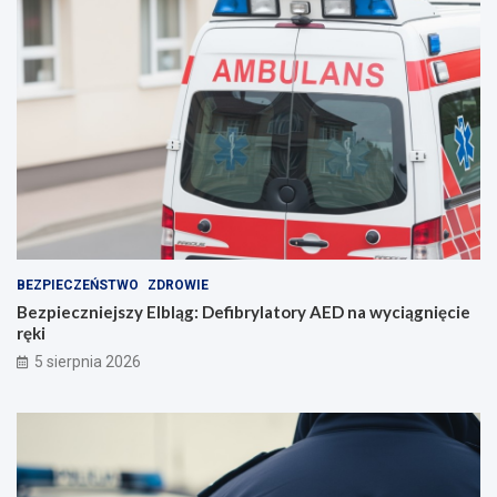
o
r
o
z
u
m
i
e
n
i
e
BEZPIECZEŃSTWO
ZDROWIE
Bezpieczniejszy Elbląg: Defibrylatory AED na wyciągnięcie
ręki
5 sierpnia 2026