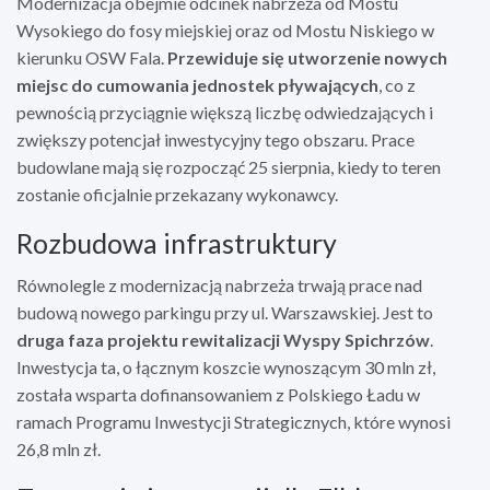
Modernizacja obejmie odcinek nabrzeża od Mostu
Wysokiego do fosy miejskiej oraz od Mostu Niskiego w
kierunku OSW Fala.
Przewiduje się utworzenie nowych
miejsc do cumowania jednostek pływających
, co z
pewnością przyciągnie większą liczbę odwiedzających i
zwiększy potencjał inwestycyjny tego obszaru. Prace
budowlane mają się rozpocząć 25 sierpnia, kiedy to teren
zostanie oficjalnie przekazany wykonawcy.
Rozbudowa infrastruktury
Równolegle z modernizacją nabrzeża trwają prace nad
budową nowego parkingu przy ul. Warszawskiej. Jest to
druga faza projektu rewitalizacji Wyspy Spichrzów
.
Inwestycja ta, o łącznym koszcie wynoszącym 30 mln zł,
została wsparta dofinansowaniem z Polskiego Ładu w
ramach Programu Inwestycji Strategicznych, które wynosi
26,8 mln zł.