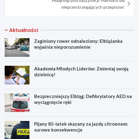
Hulajnogi pod lupą policji: Mandaty dla
nieprzestrzegających przepisów!
Aktualności
Zaginiony rower odnaleziony: Elblążanka
wyjaśnia nieporozumienie
Akademia Młodych Liderów: Zmieniaj swoją
dzielnicę!
Bezpieczniejszy Elbląg: Defibrylatory AED na
wyciągnięcie ręki
Pijany 85-latek skazany za jazdę citroenem:
surowe konsekwencje
Z
A