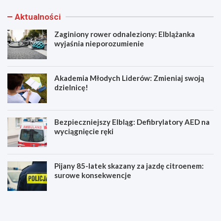
Aktualności
Zaginiony rower odnaleziony: Elblążanka
wyjaśnia nieporozumienie
Akademia Młodych Liderów: Zmieniaj swoją
dzielnicę!
Bezpieczniejszy Elbląg: Defibrylatory AED na
wyciągnięcie ręki
Pijany 85-latek skazany za jazdę citroenem:
surowe konsekwencje
Z
A
a
k
g
a
i
d