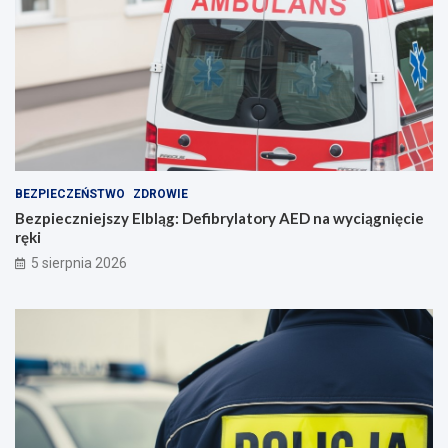
z
u
m
i
e
n
i
e
BEZPIECZEŃSTWO
ZDROWIE
Bezpieczniejszy Elbląg: Defibrylatory AED na wyciągnięcie
ręki
5 sierpnia 2026