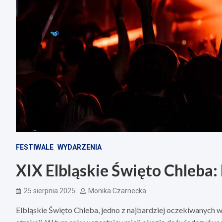
FESTIWALE
WYDARZENIA
XIX Elbląskie Święto Chleba: 
25 sierpnia 2025
Monika Czarnecka
Elbląskie Święto Chleba, jedno z najbardziej oczekiwanych w