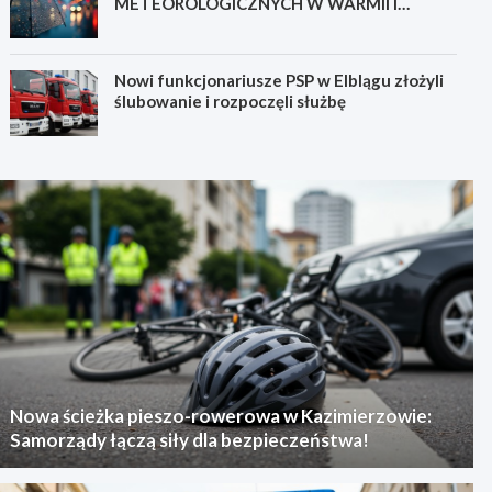
METEOROLOGICZNYCH W WARMII I
MAZURACH
Nowi funkcjonariusze PSP w Elblągu złożyli
ślubowanie i rozpoczęli służbę
Nowa ścieżka pieszo-rowerowa w Kazimierzowie:
Samorządy łączą siły dla bezpieczeństwa!