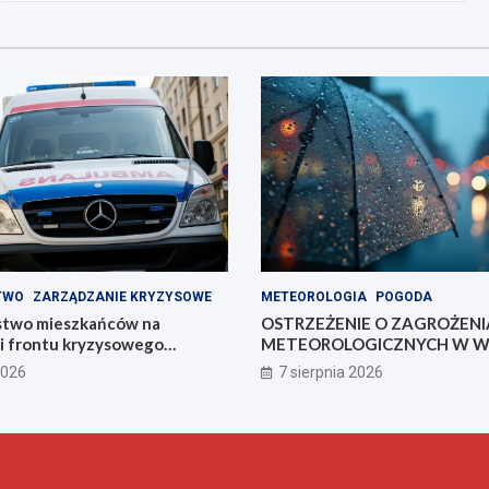
TWO
ZARZĄDZANIE KRYZYSOWE
METEOROLOGIA
POGODA
stwo mieszkańców na
OSTRZEŻENIE O ZAGROŻEN
ii frontu kryzysowego
METEOROLOGICZNYCH W WA
MAZURACH
2026
7 sierpnia 2026