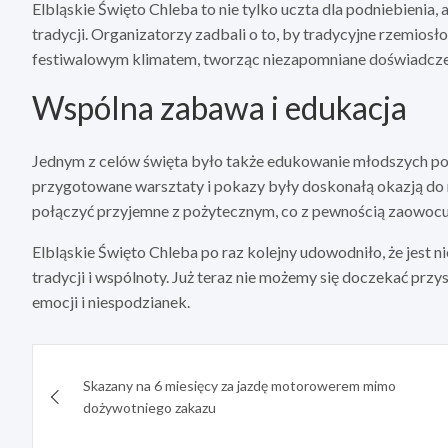
Elbląskie Święto Chleba to nie tylko uczta dla podniebienia, 
tradycji. Organizatorzy zadbali o to, by tradycyjne rzemiosł
festiwalowym klimatem, tworząc niezapomniane doświadczen
Wspólna zabawa i edukacja
Jednym z celów święta było także edukowanie młodszych pokol
przygotowane warsztaty i pokazy były doskonałą okazją do n
połączyć przyjemne z pożytecznym, co z pewnością zaowocuj
Elbląskie Święto Chleba po raz kolejny udowodniło, że jest
tradycji i wspólnoty. Już teraz nie możemy się doczekać przy
emocji i niespodzianek.
Nawigacja
Skazany na 6 miesięcy za jazdę motorowerem mimo
wpisu
dożywotniego zakazu