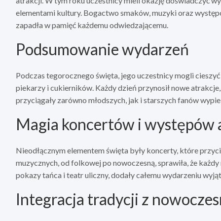
atrakcji. W tym roku uczestnicy mieli okazję doświadczyć w
elementami kultury. Bogactwo smaków, muzyki oraz występó
zapadła w pamięć każdemu odwiedzającemu.
Podsumowanie wydarzeń
Podczas tegorocznego święta, jego uczestnicy mogli cieszy
piekarzy i cukierników. Każdy dzień przynosił nowe atrakcje
przyciągały zarówno młodszych, jak i starszych fanów wypi
Magia koncertów i występów 
Nieodłącznym elementem święta były koncerty, które przyc
muzycznych, od folkowej po nowoczesną, sprawiła, że każdy 
pokazy tańca i teatr uliczny, dodały całemu wydarzeniu wyj
Integracja tradycji z nowocze