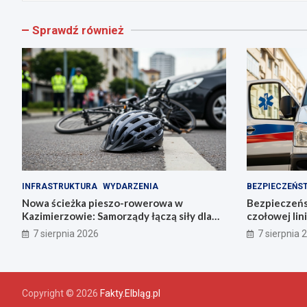
Sprawdź również
INFRASTRUKTURA
WYDARZENIA
BEZPIECZEŃS
Nowa ścieżka pieszo-rowerowa w
Bezpieczeń
Kazimierzowie: Samorządy łączą siły dla
czołowej lin
bezpieczeństwa!
zarządzania
7 sierpnia 2026
7 sierpnia 
Copyright © 2026
Fakty.Elbląg.pl