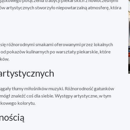
yjątkowego połączenia tradycji piekarskich z nowoczesnymi
w artystycznych stworzyło niepowtarzalną atmosferę, która
ć się różnorodnymi smakami oferowanymi przez lokalnych
, od pokazów kulinarnych po warsztaty piekarskie, które
eków.
artystycznych
iągały tłumy miłośników muzyki. Różnorodność gatunków
mógł znaleźć coś dla siebie. Występy artystyczne, w tym
ątkowego kolorytu.
snością