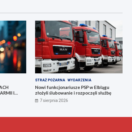
STRAŻ POŻARNA
WYDARZENIA
IACH
Nowi funkcjonariusze PSP w Elblągu
RMII I
złożyli ślubowanie i rozpoczęli służbę
7 sierpnia 2026