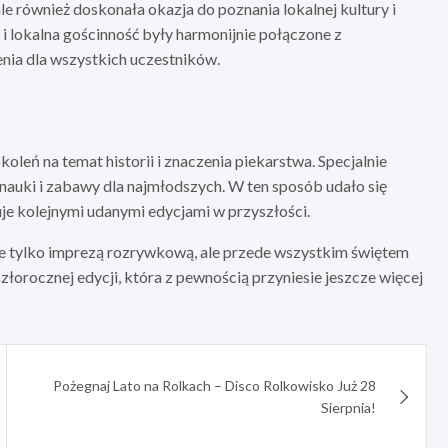
ale również doskonała okazja do poznania lokalnej kultury i
o i lokalna gościnność były harmonijnie połączone z
ia dla wszystkich uczestników.
eń na temat historii i znaczenia piekarstwa. Specjalnie
auki i zabawy dla najmłodszych. W ten sposób udało się
e kolejnymi udanymi edycjami w przyszłości.
 nie tylko imprezą rozrywkową, ale przede wszystkim świętem
szłorocznej edycji, która z pewnością przyniesie jeszcze więcej
Pożegnaj Lato na Rolkach – Disco Rolkowisko Już 28
Sierpnia!