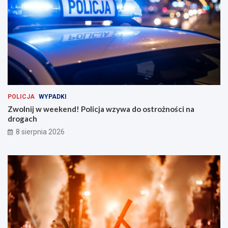
k
ę
e
t
n
n
d
i
!
ż
P
y
o
c
l
i
i
e
c
m
POLICJA
WYPADKI
j
:
a
S
Zwolnij w weekend! Policja wzywa do ostrożności na
w
m
drogach
z
o
8 sierpnia 2026
y
c
w
z
a
e
d
Ł
o
o
o
d
s
z
t
i
r
e
o
n