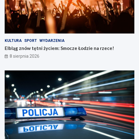
ż
a
n
r
o
z
ś
e
c
c
i
e
n
!
KULTURA
SPORT
WYDARZENIA
a
Elbląg znów tętni życiem: Smocze Łodzie na rzece!
d
8 sierpnia 2026
r
o
g
a
c
h