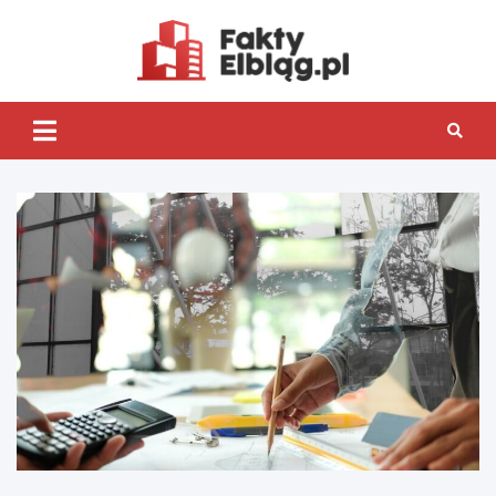
Skip
to
content
Fakty.Elb