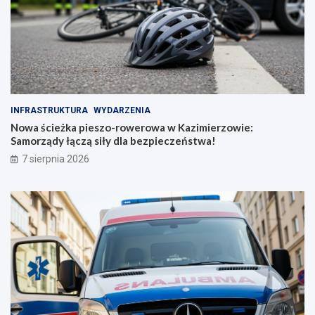
e
o
s
m
z
i
o
e
-
s
r
z
o
k
w
a
INFRASTRUKTURA
WYDARZENIA
e
ń
r
c
Nowa ścieżka pieszo-rowerowa w Kazimierzowie:
o
ó
Samorządy łączą siły dla bezpieczeństwa!
w
w
7 sierpnia 2026
a
n
w
a
K
c
a
z
z
o
i
ł
m
o
i
w
e
e
r
j
z
l
o
i