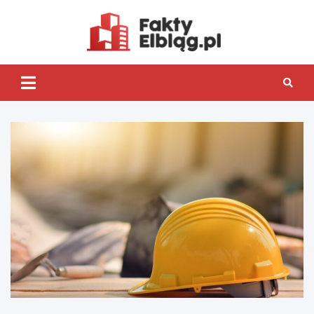
Skip
to
content
Fakty.Elb