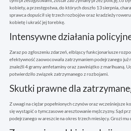
tymi przestępstwami, został zatrzymany przez policję, co by
kobiety, a przestępstwa, do których doszło 13 sierpnia, char
sprawca dopuścił się trzech rozbojów oraz kradzieży rower
kobietę i ukraść jej torebkę.
Intensywne działania policyjn
Zaraz po zgłoszeniu zdarzeń, elbląscy funkcjonariusze rozpo
efektywność zaowocowała zatrzymaniem podejrzanego już na
znaleźli 4 gramy amfetaminy oraz zawiniątko z marihuaną. Ud
potwierdziło związek zatrzymanego z rozbojami.
Skutki prawne dla zatrzyman
Z uwagi na ciężar popełnionych czynów oraz wcześniejsze ko
się wystąpić o tymczasowe aresztowanie mężczyzny. Sąd przy
podejrzanego w areszcie na okres trzech miesięcy. Grozi mu 