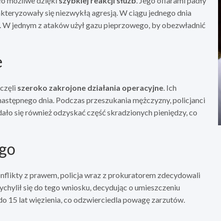
ło możliwe dzięki
szybkiej reakcji służb
. Jego ofiarami padły
akteryzowały się niezwykłą agresją. W ciągu jednego dnia
u. W jednym z ataków użył gazu pieprzowego, by obezwładnić
e
częli
szeroko zakrojone działania operacyjne
. Ich
stępnego dnia. Podczas przeszukania mężczyzny, policjanci
ało się również odzyskać część skradzionych pieniędzy, co
ego
nflikty z prawem, policja wraz z prokuratorem zdecydowali
chylił się do tego wniosku, decydując o umieszczeniu
do 15 lat więzienia, co odzwierciedla powagę zarzutów.