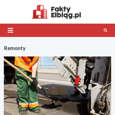
Skip
to
content
Fakty.Elb
Remonty