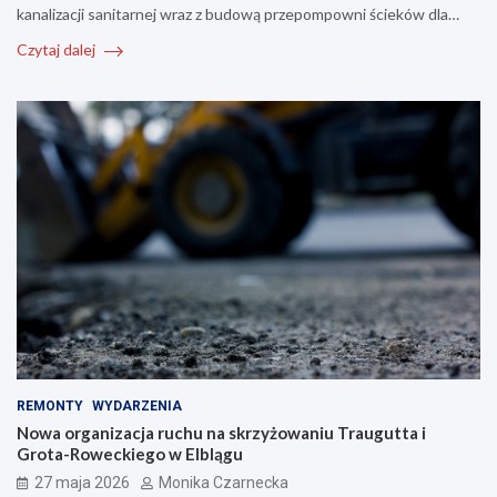
kanalizacji sanitarnej wraz z budową przepompowni ścieków dla…
Czytaj dalej
REMONTY
WYDARZENIA
Nowa organizacja ruchu na skrzyżowaniu Traugutta i
Grota-Roweckiego w Elblągu
27 maja 2026
Monika Czarnecka