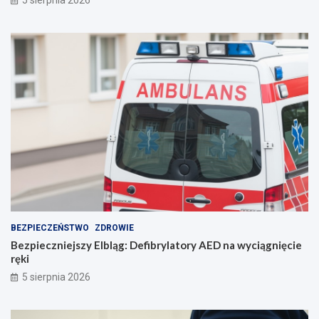
n
ę
i
!
e
p
o
r
o
z
u
m
i
e
n
i
e
BEZPIECZEŃSTWO
ZDROWIE
Bezpieczniejszy Elbląg: Defibrylatory AED na wyciągnięcie
ręki
5 sierpnia 2026