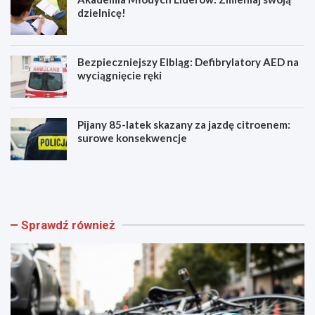
dzielnicę!
Bezpieczniejszy Elbląg: Defibrylatory AED na
wyciągnięcie ręki
Pijany 85-latek skazany za jazdę citroenem:
surowe konsekwencje
Z
A
a
k
g
a
i
d
n
e
Sprawdź również
i
m
o
i
n
a
y
M
r
ł
o
o
w
d