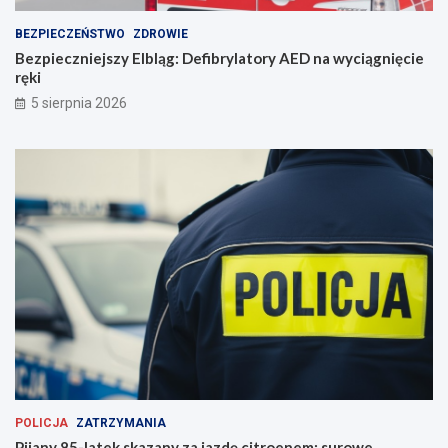
BEZPIECZEŃSTWO
ZDROWIE
Bezpieczniejszy Elbląg: Defibrylatory AED na wyciągnięcie
ręki
5 sierpnia 2026
POLICJA
ZATRZYMANIA
Pijany 85-latek skazany za jazdę citroenem: surowe