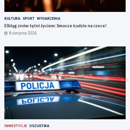
ś
e
c
c
i
e
n
!
KULTURA
SPORT
WYDARZENIA
a
Elbląg znów tętni życiem: Smocze Łodzie na rzece!
d
8 sierpnia 2026
r
o
g
a
c
h
INWESTYCJE
OSZUSTWA