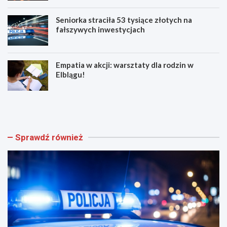
Seniorka straciła 53 tysiące złotych na
fałszywych inwestycjach
Empatia w akcji: warsztaty dla rodzin w
Elblągu!
Z
E
w
l
o
b
l
l
n
ą
Sprawdź również
i
g
j
z
w
n
w
ó
e
w
e
t
k
ę
e
t
n
n
d
i