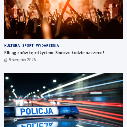
r
e
o
n
ż
a
n
r
o
z
ś
e
c
c
i
e
n
!
KULTURA
SPORT
WYDARZENIA
a
Elbląg znów tętni życiem: Smocze Łodzie na rzece!
d
8 sierpnia 2026
r
o
g
a
c
h