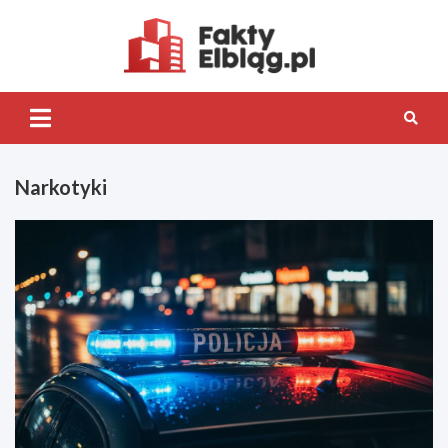
Skip
to
content
Fakty.Elb
Narkotyki