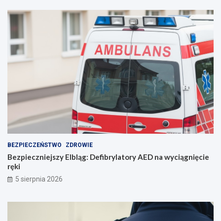
e
p
o
r
o
z
u
m
i
e
n
i
e
BEZPIECZEŃSTWO
ZDROWIE
Bezpieczniejszy Elbląg: Defibrylatory AED na wyciągnięcie
ręki
5 sierpnia 2026