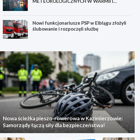
METEOROLOGICZNYCH W WARMII I
MAZURACH
Nowi funkcjonariusze PSP w Elblągu złożyli
ślubowanie i rozpoczęli służbę
Nowa ścieżka pieszo-rowerowa w Kazimierzowie:
Samorządy łączą siły dla bezpieczeństwa!