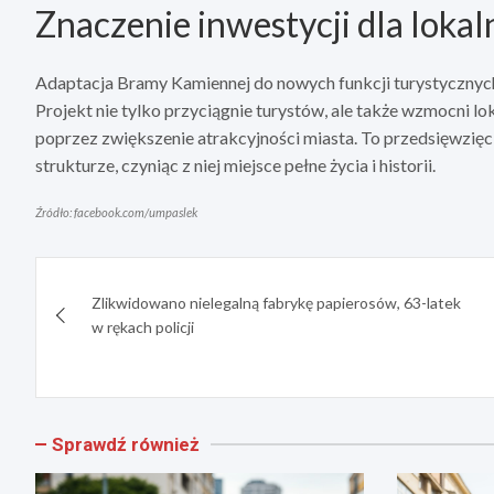
Znaczenie inwestycji dla lokal
Adaptacja Bramy Kamiennej do nowych funkcji turystycznych 
Projekt nie tylko przyciągnie turystów, ale także wzmocni l
poprzez zwiększenie atrakcyjności miasta. To przedsięwzięci
strukturze, czyniąc z niej miejsce pełne życia i historii.
Źródło: facebook.com/umpaslek
Nawigacja
Zlikwidowano nielegalną fabrykę papierosów, 63-latek
wpisu
w rękach policji
Sprawdź również