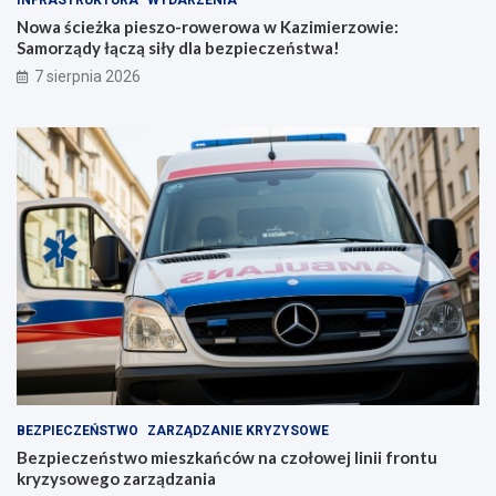
e
ń
r
c
Nowa ścieżka pieszo-rowerowa w Kazimierzowie:
o
ó
Samorządy łączą siły dla bezpieczeństwa!
w
w
7 sierpnia 2026
a
n
w
a
K
c
a
z
z
o
i
ł
m
o
i
w
e
e
r
j
z
l
o
i
w
n
i
i
e
i
:
f
S
r
BEZPIECZEŃSTWO
ZARZĄDZANIE KRYZYSOWE
a
o
Bezpieczeństwo mieszkańców na czołowej linii frontu
m
n
kryzysowego zarządzania
o
t