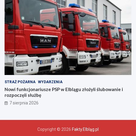
c
z
e
ń
s
t
w
a
!
STRAŻ POŻARNA
WYDARZENIA
Nowi funkcjonariusze PSP w Elblągu złożyli ślubowanie i
rozpoczęli służbę
7 sierpnia 2026
Copyright © 2026
Fakty.Elbląg.pl