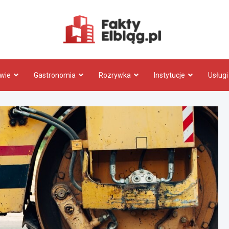
Fakty.El
wie
Gastronomia
Rozrywka
Instytucje
Usługi