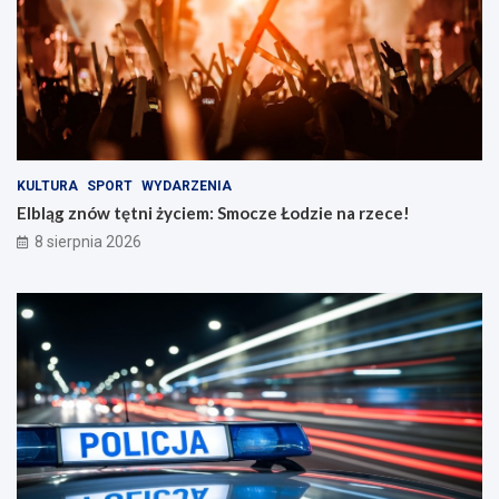
r
e
o
n
ż
a
n
r
o
z
ś
e
c
c
i
e
n
!
KULTURA
SPORT
WYDARZENIA
a
Elbląg znów tętni życiem: Smocze Łodzie na rzece!
d
8 sierpnia 2026
r
o
g
a
c
h