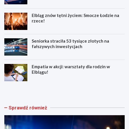
Elbląg znów tętni życiem: Smocze Łodzie na
rzece!
Seniorka straciła 53 tysiące złotych na
fałszywych inwestycjach
Empatia w akcji: warsztaty dla rodzin w
Elblągu!
Z
E
w
l
o
b
l
l
n
ą
Sprawdź również
i
g
j
z
w
n
w
ó