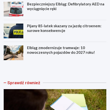
Bezpieczniejszy Elbląg: Defibrylatory AED na
wyciągnięcie ręki
Pijany 85-latek skazany za jazdę citroenem:
surowe konsekwencje
Elbląg zmodernizuje tramwaje: 10
nowoczesnych pojazdów do 2027 roku!
A
B
k
e
a
z
d
p
e
i
Sprawdź również
m
e
i
c
a
z
M
n
ł
i
o
e