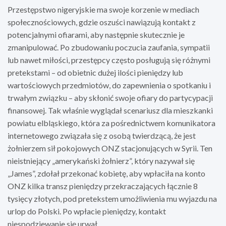
Przestępstwo nigeryjskie ma swoje korzenie w mediach
społecznościowych, gdzie oszuści nawiązują kontakt z
potencjalnymi ofiarami, aby następnie skutecznie je
zmanipulować. Po zbudowaniu poczucia zaufania, sympatii
lub nawet miłości, przestępcy często posługują się różnymi
pretekstami – od obietnic dużej ilości pieniędzy lub
wartościowych przedmiotów, do zapewnienia o spotkaniu i
trwałym związku – aby skłonić swoje ofiary do partycypacji
finansowej. Tak właśnie wyglądał scenariusz dla mieszkanki
powiatu elbląskiego, która za pośrednictwem komunikatora
internetowego związała się z osobą twierdzącą, że jest
żołnierzem sił pokojowych ONZ stacjonujących w Syrii. Ten
nieistniejący „amerykański żołnierz”, który nazywał się
„James”, zdołał przekonać kobietę, aby wpłaciła na konto
ONZ kilka transz pieniędzy przekraczających łącznie 8
tysięcy złotych, pod pretekstem umożliwienia mu wyjazdu na
urlop do Polski. Po wpłacie pieniędzy, kontakt
niespodziewanie się urwał.