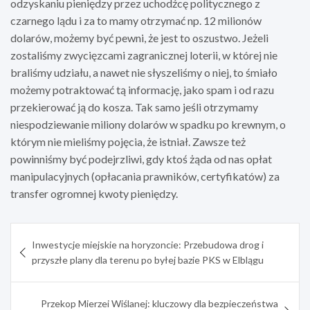
odzyskaniu pieniędzy przez uchodźcę politycznego z
czarnego lądu i za to mamy otrzymać np. 12 milionów
dolarów, możemy być pewni, że jest to oszustwo. Jeżeli
zostaliśmy zwycięzcami zagranicznej loterii, w której nie
braliśmy udziału, a nawet nie słyszeliśmy o niej, to śmiało
możemy potraktować tą informację, jako spam i od razu
przekierować ją do kosza. Tak samo jeśli otrzymamy
niespodziewanie miliony dolarów w spadku po krewnym, o
którym nie mieliśmy pojęcia, że istniał. Zawsze też
powinniśmy być podejrzliwi, gdy ktoś żąda od nas opłat
manipulacyjnych (opłacania prawników, certyfikatów) za
transfer ogromnej kwoty pieniędzy.
Nawigacja
Inwestycje miejskie na horyzoncie: Przebudowa drog i
wpisu
przyszłe plany dla terenu po byłej bazie PKS w Elblągu
Przekop Mierzei Wiślanej: kluczowy dla bezpieczeństwa