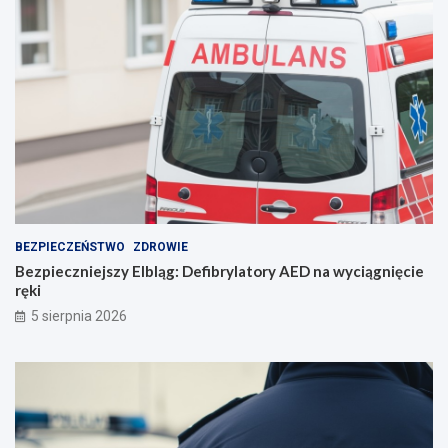
o
r
o
z
u
m
i
e
n
i
e
BEZPIECZEŃSTWO
ZDROWIE
Bezpieczniejszy Elbląg: Defibrylatory AED na wyciągnięcie
ręki
5 sierpnia 2026