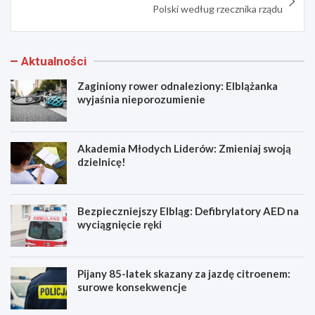
Polski według rzecznika rządu
Aktualności
Zaginiony rower odnaleziony: Elblążanka
wyjaśnia nieporozumienie
Akademia Młodych Liderów: Zmieniaj swoją
dzielnicę!
Bezpieczniejszy Elbląg: Defibrylatory AED na
wyciągnięcie ręki
Pijany 85-latek skazany za jazdę citroenem:
surowe konsekwencje
Z
A