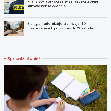
Pijany 85-latek skazany za jazdę citroenem:
surowe konsekwencje
Elbląg zmodernizuje tramwaje: 10
nowoczesnych pojazdów do 2027 roku!
A
B
k
e
a
z
d
p
e
i
Sprawdź również
m
e
i
c
a
z
M
n
ł
i
o
e
d
j
y
s
c
z
h
y
L
E
i
l