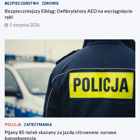
l
w
BEZPIECZEŃSTWO
ZDROWIE
n
y
Bezpieczniejszy Elbląg: Defibrylatory AED na wyciągnięcie
i
c
ręki
c
i
5 sierpnia 2026
ę
ą
!
g
n
i
ę
c
i
e
r
ę
k
i
POLICJA
ZATRZYMANIA
Pijany 85-latek skazany za jazdę citroenem: surowe
konsekwencje