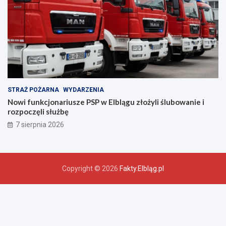
t
w
a
!
STRAŻ POŻARNA
WYDARZENIA
Nowi funkcjonariusze PSP w Elblągu złożyli ślubowanie i
rozpoczęli służbę
7 sierpnia 2026
Copyright © 2026
Fakty.Elbląg.pl