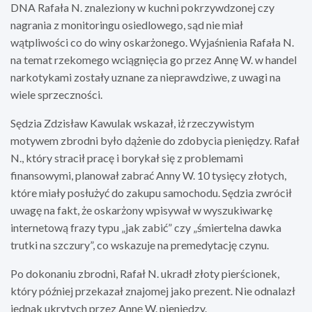
DNA Rafała N. znaleziony w kuchni pokrzywdzonej czy
nagrania z monitoringu osiedlowego, sąd nie miał
wątpliwości co do winy oskarżonego. Wyjaśnienia Rafała N.
na temat rzekomego wciągnięcia go przez Annę W. w handel
narkotykami zostały uznane za nieprawdziwe, z uwagi na
wiele sprzeczności.
Sędzia Zdzisław Kawulak wskazał, iż rzeczywistym
motywem zbrodni było dążenie do zdobycia pieniędzy. Rafał
N., który stracił pracę i borykał się z problemami
finansowymi, planował zabrać Anny W. 10 tysięcy złotych,
które miały posłużyć do zakupu samochodu. Sędzia zwrócił
uwagę na fakt, że oskarżony wpisywał w wyszukiwarkę
internetową frazy typu „jak zabić” czy „śmiertelna dawka
trutki na szczury”, co wskazuje na premedytację czynu.
Po dokonaniu zbrodni, Rafał N. ukradł złoty pierścionek,
który później przekazał znajomej jako prezent. Nie odnalazł
jednak ukrytych przez Annę W. pieniędzy.