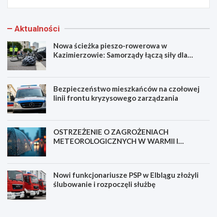
Aktualności
Nowa ścieżka pieszo-rowerowa w
Kazimierzowie: Samorządy łączą siły dla
bezpieczeństwa!
Bezpieczeństwo mieszkańców na czołowej
linii frontu kryzysowego zarządzania
OSTRZEŻENIE O ZAGROŻENIACH
METEOROLOGICZNYCH W WARMII I
MAZURACH
Nowi funkcjonariusze PSP w Elblągu złożyli
ślubowanie i rozpoczęli służbę
N
B
o
e
w
z