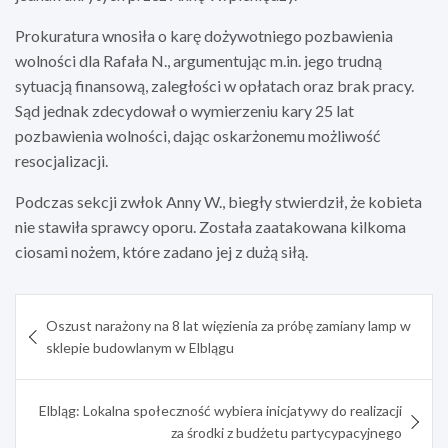
Prokuratura wnosiła o karę dożywotniego pozbawienia
wolności dla Rafała N., argumentując m.in. jego trudną
sytuacją finansową, zaległości w opłatach oraz brak pracy.
Sąd jednak zdecydował o wymierzeniu kary 25 lat
pozbawienia wolności, dając oskarżonemu możliwość
resocjalizacji.
Podczas sekcji zwłok Anny W., biegły stwierdził, że kobieta
nie stawiła sprawcy oporu. Została zaatakowana kilkoma
ciosami nożem, które zadano jej z dużą siłą.
Nawigacja
Oszust narażony na 8 lat więzienia za próbę zamiany lamp w
wpisu
sklepie budowlanym w Elblągu
Elbląg: Lokalna społeczność wybiera inicjatywy do realizacji
za środki z budżetu partycypacyjnego