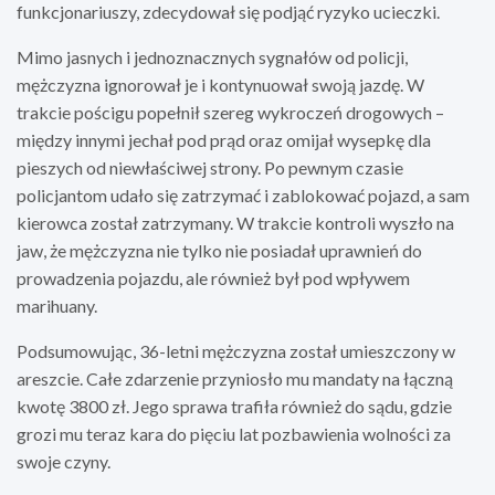
funkcjonariuszy, zdecydował się podjąć ryzyko ucieczki.
Mimo jasnych i jednoznacznych sygnałów od policji,
mężczyzna ignorował je i kontynuował swoją jazdę. W
trakcie pościgu popełnił szereg wykroczeń drogowych –
między innymi jechał pod prąd oraz omijał wysepkę dla
pieszych od niewłaściwej strony. Po pewnym czasie
policjantom udało się zatrzymać i zablokować pojazd, a sam
kierowca został zatrzymany. W trakcie kontroli wyszło na
jaw, że mężczyzna nie tylko nie posiadał uprawnień do
prowadzenia pojazdu, ale również był pod wpływem
marihuany.
Podsumowując, 36-letni mężczyzna został umieszczony w
areszcie. Całe zdarzenie przyniosło mu mandaty na łączną
kwotę 3800 zł. Jego sprawa trafiła również do sądu, gdzie
grozi mu teraz kara do pięciu lat pozbawienia wolności za
swoje czyny.