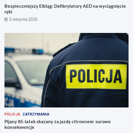
n
y
Bezpieczniejszy Elbląg: Defibrylatory AED na wyciągnięcie
i
c
ręki
c
i
5 sierpnia 2026
ę
ą
!
g
n
i
ę
c
i
e
r
ę
k
i
POLICJA
ZATRZYMANIA
Pijany 85-latek skazany za jazdę citroenem: surowe
konsekwencje