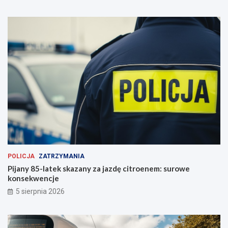
!
g
n
i
ę
c
i
e
r
ę
k
i
POLICJA
ZATRZYMANIA
Pijany 85-latek skazany za jazdę citroenem: surowe
konsekwencje
5 sierpnia 2026