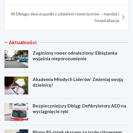
W Elblągu dwa wypadki z udziałem rowerzystów – mandat i
hospitalizacja
Aktualności
Zaginiony rower odnaleziony: Elblążanka
wyjaśnia nieporozumienie
Akademia Młodych Liderów: Zmieniaj swoją
dzielnicę!
Bezpieczniejszy Elbląg: Defibrylatory AED na
wyciągnięcie ręki
Pijany 85-latek skazany za jazdę citroenem: