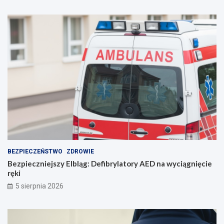
i
!
e
p
o
r
o
z
u
m
i
e
n
i
e
BEZPIECZEŃSTWO
ZDROWIE
Bezpieczniejszy Elbląg: Defibrylatory AED na wyciągnięcie
ręki
5 sierpnia 2026