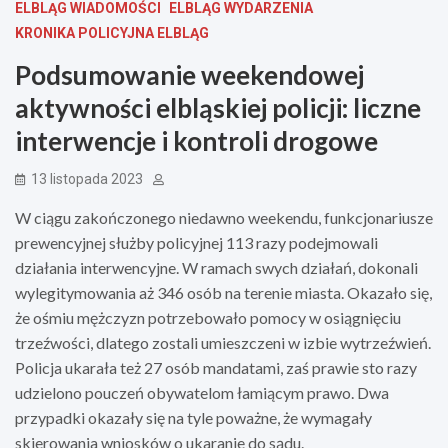
ELBLĄG WIADOMOŚCI
ELBLĄG WYDARZENIA
KRONIKA POLICYJNA ELBLĄG
Podsumowanie weekendowej
aktywności elbląskiej policji: liczne
interwencje i kontroli drogowe
13 listopada 2023
W ciągu zakończonego niedawno weekendu, funkcjonariusze
prewencyjnej służby policyjnej 113 razy podejmowali
działania interwencyjne. W ramach swych działań, dokonali
wylegitymowania aż 346 osób na terenie miasta. Okazało się,
że ośmiu mężczyzn potrzebowało pomocy w osiągnięciu
trzeźwości, dlatego zostali umieszczeni w izbie wytrzeźwień.
Policja ukarała też 27 osób mandatami, zaś prawie sto razy
udzielono pouczeń obywatelom łamiącym prawo. Dwa
przypadki okazały się na tyle poważne, że wymagały
skierowania wniosków o ukaranie do sądu.