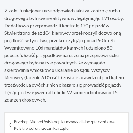
Z kolei funkcjonariusze odpowiedzialni za kontrolę ruchu
drogowego byli równie aktywni, wylegitymując 194 osoby.
Dodatkowo przeprowadzili kontrolę 170 pojazdów.
Stwierdzono, że aż 104 kierowcy przekroczyli dozwoloną
prędkość, w tym dwaj przekroczyli ją o ponad 50 km/h.
Wyemitowano 106 mandatów karnych i udzielono 50
pouczeń. Sześć przypadków naruszenia przepisów ruchu
drogowego było na tyle poważnych, że wymagało
skierowania wniosków o ukaranie do sądu. Wszyscy
kierowcy (łącznie 610 osób) zostali sprawdzeni pod kątem
trzeźwości, a dwóch z nich okazało się prowadzić pojazdy
będąc pod wpływem alkoholu. W sumie odnotowano 15
zdarzeń drogowych.
Nawigacja
Przekop Mierzei Wiślanej: kluczowy dla bezpieczeństwa
wpisu
Polski według rzecznika rządu