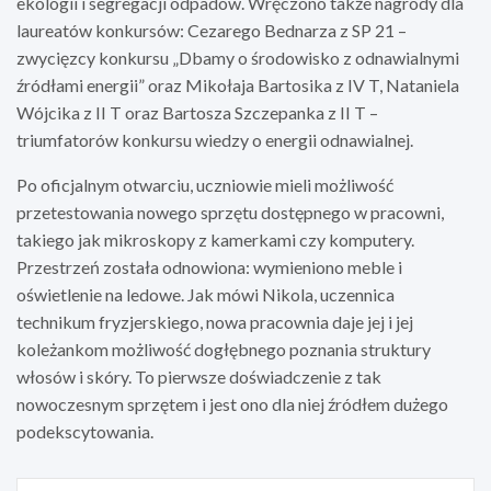
ekologii i segregacji odpadów. Wręczono także nagrody dla
laureatów konkursów: Cezarego Bednarza z SP 21 –
zwycięzcy konkursu „Dbamy o środowisko z odnawialnymi
źródłami energii” oraz Mikołaja Bartosika z IV T, Nataniela
Wójcika z II T oraz Bartosza Szczepanka z II T –
triumfatorów konkursu wiedzy o energii odnawialnej.
Po oficjalnym otwarciu, uczniowie mieli możliwość
przetestowania nowego sprzętu dostępnego w pracowni,
takiego jak mikroskopy z kamerkami czy komputery.
Przestrzeń została odnowiona: wymieniono meble i
oświetlenie na ledowe. Jak mówi Nikola, uczennica
technikum fryzjerskiego, nowa pracownia daje jej i jej
koleżankom możliwość dogłębnego poznania struktury
włosów i skóry. To pierwsze doświadczenie z tak
nowoczesnym sprzętem i jest ono dla niej źródłem dużego
podekscytowania.