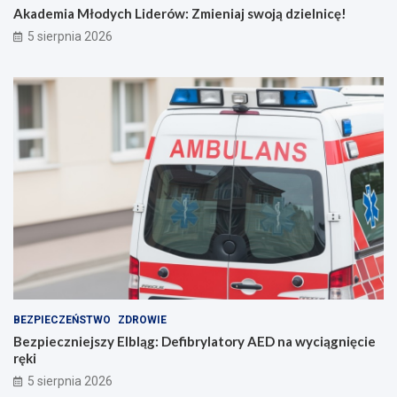
i
i
Akademia Młodych Liderów: Zmieniaj swoją dzielnicę!
a
c
5 sierpnia 2026
n
ę
i
!
e
p
o
r
o
z
u
m
i
e
n
i
e
BEZPIECZEŃSTWO
ZDROWIE
Bezpieczniejszy Elbląg: Defibrylatory AED na wyciągnięcie
ręki
5 sierpnia 2026