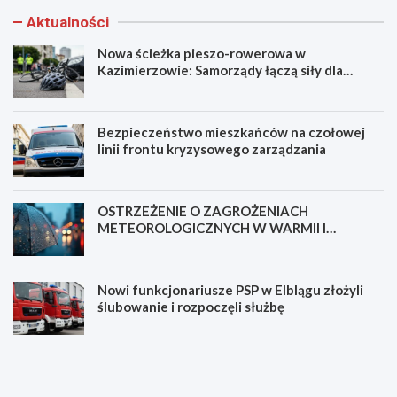
Aktualności
Nowa ścieżka pieszo-rowerowa w
Kazimierzowie: Samorządy łączą siły dla
bezpieczeństwa!
Bezpieczeństwo mieszkańców na czołowej
linii frontu kryzysowego zarządzania
OSTRZEŻENIE O ZAGROŻENIACH
METEOROLOGICZNYCH W WARMII I
MAZURACH
Nowi funkcjonariusze PSP w Elblągu złożyli
ślubowanie i rozpoczęli służbę
N
B
o
e
w
z
a
p