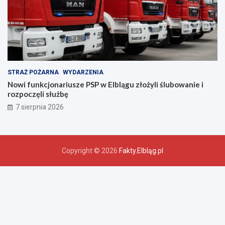
a
!
STRAŻ POŻARNA
WYDARZENIA
Nowi funkcjonariusze PSP w Elblągu złożyli ślubowanie i
rozpoczęli służbę
7 sierpnia 2026
Copyright © 2026
Fakty.Elbląg.pl