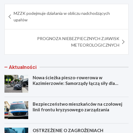
Nawigacja
MZZK podejmuje działania w obliczu nadchodzących
wpisu
upałów
PROGNOZA NIEBEZPIECZNYCH ZJAWISK
METEOROLOGICZNYCH
Aktualności
Nowa ścieżka pieszo-rowerowa w
Kazimierzowie: Samorządy łączą siły dla
bezpieczeństwa!
Bezpieczeństwo mieszkańców na czołowej
linii frontu kryzysowego zarządzania
OSTRZEŻENIE O ZAGROŻENIACH