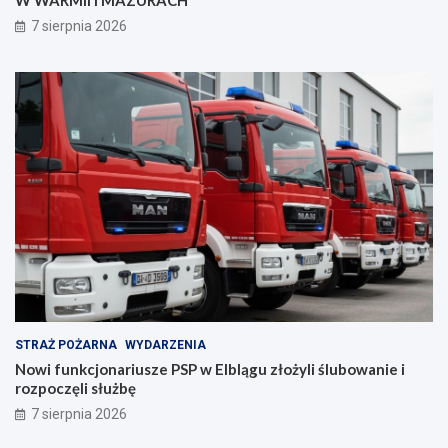
z
a
p
n
7 sierpnia 2026
i
i
e
a
c
z
e
ń
s
t
w
a
!
STRAŻ POŻARNA
WYDARZENIA
Nowi funkcjonariusze PSP w Elblągu złożyli ślubowanie i
rozpoczęli służbę
7 sierpnia 2026