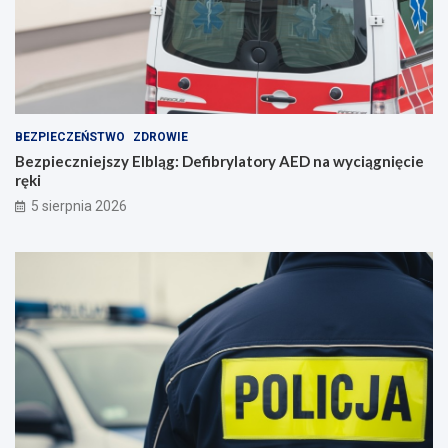
i
e
n
i
e
BEZPIECZEŃSTWO
ZDROWIE
Bezpieczniejszy Elbląg: Defibrylatory AED na wyciągnięcie
ręki
5 sierpnia 2026