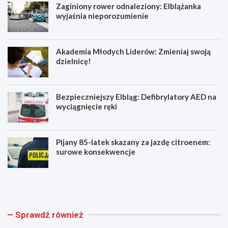
Zaginiony rower odnaleziony: Elblążanka
wyjaśnia nieporozumienie
Akademia Młodych Liderów: Zmieniaj swoją
dzielnicę!
Bezpieczniejszy Elbląg: Defibrylatory AED na
wyciągnięcie ręki
Pijany 85-latek skazany za jazdę citroenem:
surowe konsekwencje
Z
A
a
k
g
a
i
d
n
e
Sprawdź również
i
m
o
i