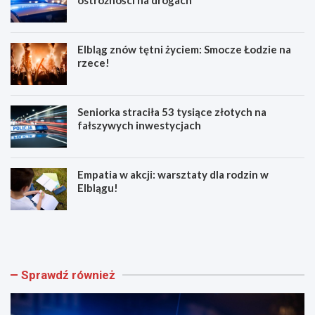
ostrożności na drogach
Elbląg znów tętni życiem: Smocze Łodzie na
rzece!
Seniorka straciła 53 tysiące złotych na
fałszywych inwestycjach
Empatia w akcji: warsztaty dla rodzin w
Elblągu!
Z
E
w
l
o
b
l
l
n
ą
Sprawdź również
i
g
j
z
w
n