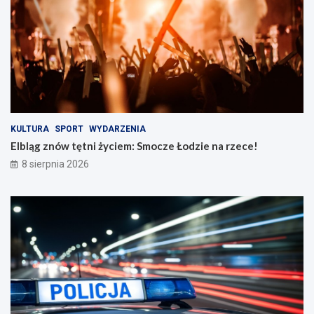
t
i
r
e
o
n
ż
a
n
r
o
z
ś
e
c
c
i
e
n
!
KULTURA
SPORT
WYDARZENIA
a
Elbląg znów tętni życiem: Smocze Łodzie na rzece!
d
8 sierpnia 2026
r
o
g
a
c
h