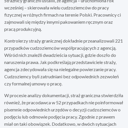
Strażnicy graniczni ustalili, że agencja – uruchomiona rok
wcześniej – skierowała wielu cudzoziemców do pracy
fizycznej w różnych firmach na terenie Polski. Pracownicy ci
zajmowali się między innymi pakowaniem ręcznym oraz
pracą produkcyjną.
Kontrolerzy straży granicznej dokładnie przeanalizowali 221
przypadków cudzoziemców współpracujących z agencją.
Wśród nich znaleźli dwadzieścia sytuacji, gdzie doszło do
naruszenia prawa. Jak podkreślają przedstawiciele straży,
agencja zdecydowała się na nielegalne powierzanie pracy.
Cudzoziemcy byli zatrudniani bez odpowiednich zezwoleń
czy formalnej umowy o pracę.
W procesie analizy dokumentacji, straż graniczna stwierdziła
również, że pracodawca w 52 przypadkach nie poinformował
pisemnie odpowiednich urzędów o decyzji cudzoziemców o
podjęciu lub odmowie podjęcia pracy. Zgodnie z prawem
miał on taki obowiązek. Dodatkowo, w dwóch sytuacjach