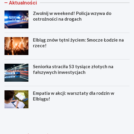
Aktualności
Zwolnij w weekend! Policja wzywa do
ostrożności na drogach
Elbląg znów tętni życiem: Smocze Łodzie na
rzece!
Seniorka straciła 53 tysiące złotych na
fałszywych inwestycjach
Empatia w akcji: warsztaty dla rodzin w
Elblągu!
Z
E
w
l
o
b
l
l
n
ą