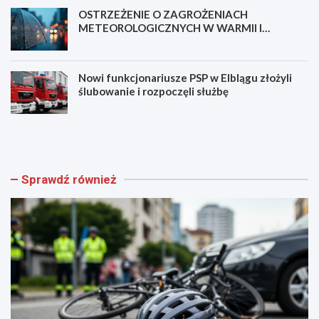
OSTRZEŻENIE O ZAGROŻENIACH
METEOROLOGICZNYCH W WARMII I
MAZURACH
Nowi funkcjonariusze PSP w Elblągu złożyli
ślubowanie i rozpoczęli służbę
N
B
o
e
w
z
a
p
ś
i
Sprawdź również
c
e
i
c
e
z
ż
e
k
ń
a
s
p
t
i
w
e
o
s
m
z
i