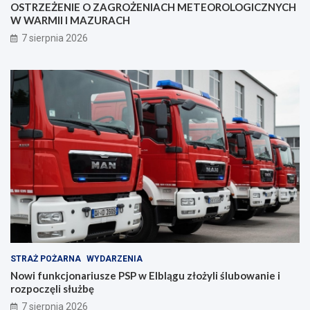
OSTRZEŻENIE O ZAGROŻENIACH METEOROLOGICZNYCH
e
z
W WARMII I MAZURACH
z
a
p
n
7 sierpnia 2026
i
i
e
a
c
z
e
ń
s
t
w
a
!
STRAŻ POŻARNA
WYDARZENIA
Nowi funkcjonariusze PSP w Elblągu złożyli ślubowanie i
rozpoczęli służbę
7 sierpnia 2026